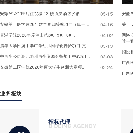
安徽省荣军医院住院楼 13 楼顶层消防水箱...
05-15
安徽
安徽第二医学院26年数字资源采购项目（单一...
04-16
关于
巢湖学院2026年度泮山苑3#、5#、6#...
04-02
网络
唯一官
清华大学附属中学广华幼儿园绿化养护项目 更...
03-13
招投标
中再生公司湖北随州再生资源分拣加工中心项目...
03-03
广西
安徽第二医学院2026年度大学生创新大赛项...
02-24
广西
业务板块
招标代理
BIDDING AGENCY