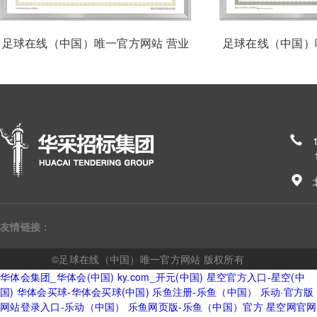
建设监理
CONSTRUCTION
足球在线（中国）唯一官方网站 营业
足球在线（中国）
SUPERVISION
执照
监理公司
国内外工业与民用建筑工程从设
计阶段到工程施工阶段的监理业
建设监理
务及工程项目管理服务工程设计
监理、工程施工监理、设备监
185
造、装修工程监理
工程造价咨询企业甲级资质证书
工程招标代理
友情链接：
©足球在线（中国）唯一官方网站 版权所有
华体会集团_华体会(中国)
ky.com_开元(中国)
星空官方入口-星空(中
国)
华体会买球-华体会买球(中国)
乐鱼注册-乐鱼（中国）
乐动·官方版
网站登录入口-乐动（中国）
乐鱼网页版-乐鱼（中国）官方
星空网官网