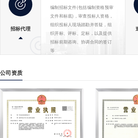
编制招标文件(包括编制资格预审
文件和标底)，审查投标人资格，
组织投标人现场踏勘并答疑，组
招标代理
织开标、评标、定标，以及提供
招标前期咨询、协调合同的签订
等
勘察设计
公司资质
SURVEY AND DESIGN
景观设计、BIM设计、建筑设计、
改造设计、房屋加固、房地产策
划、城市规划设计、项目工程管
BIM技术咨询
理