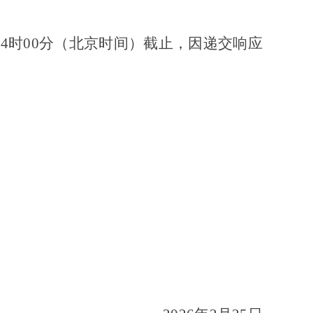
日14时00分（北京时间）截止，因递交响应