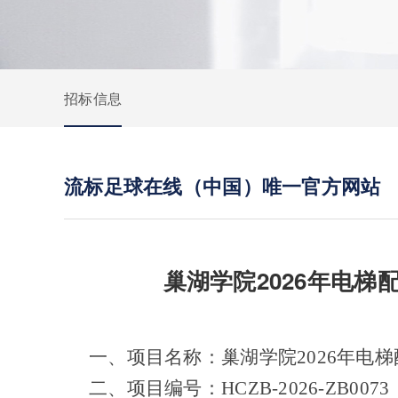
招标信息
流标足球在线（中国）唯一官方网站
巢湖学院2026年电
一、项目名称：巢湖学院
2026年
二、项目编号：
HCZB-2026-ZB0073