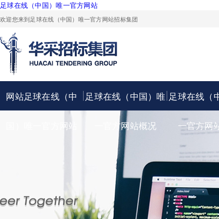
足球在线（中国）唯一官方网站
欢迎您来到足球在线（中国）唯一官方网站招标集团
网站足球在线（中
足球在线（中国）唯
足球在线（
国）唯一官方网站
一官方网站概况
一官方网