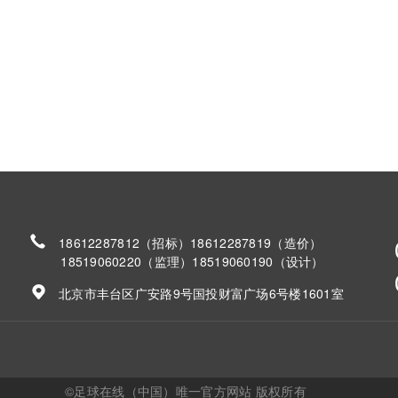
18612287812（招标）18612287819（造价）
18519060220（监理）18519060190（设计）
北京市丰台区广安路9号国投财富广场6号楼1601室
©足球在线（中国）唯一官方网站 版权所有