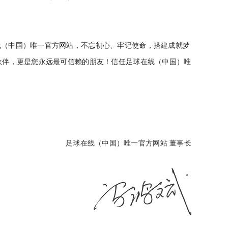
线（中国）唯一官方网站，不忘初心、牢记使命，搭建成就梦
伙伴，更是您永远最可信赖的朋友！信任足球在线（中国）唯
足球在线（中国）唯一官方网站 董事长