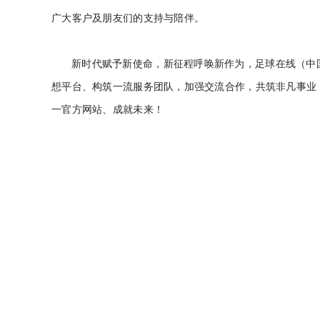
广大客户及朋友们的支持与陪伴。
新时代赋予新使命，新征程呼唤新作为，足球在线（中
想平台、构筑一流服务团队，加强交流合作，共筑非凡事业
一官方网站、成就未来！