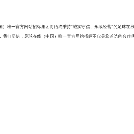
国）唯一官方网站招标集团将始终秉持“诚实守信、永续经营”的足球在
，我们坚信，足球在线（中国）唯一官方网站招标不仅是您首选的合作