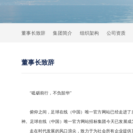
董事长致辞
集团简介
组织架构
公司资质
董事长致辞
“砥砺前行，不负韶华”
俯仰之间，足球在线（中国）唯一官方网站已经走进了
神。足球在线（中国）唯一官方网站招标集团今天已发展成
走在时代发展的风口浪尖，致力于为社会所有企业提供