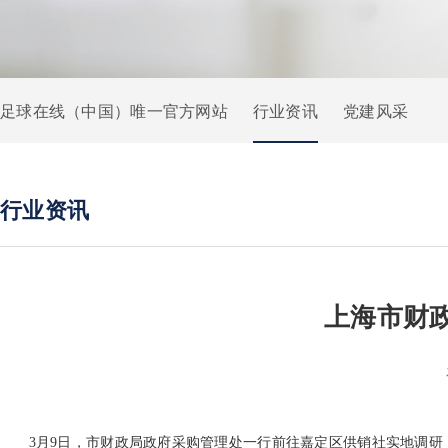
足球在线（中国）唯一官方网站
行业资讯
党建风采
行业资讯
上海市财
3月9日，市财政局政府采购管理处一行前往嘉定区供销社实地调