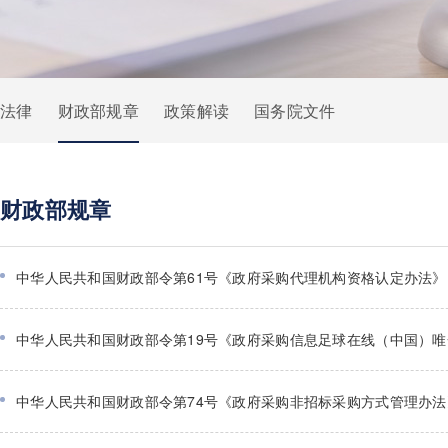
法律
财政部规章
政策解读
国务院文件
财政部规章
中华人民共和国财政部令第61号《政府采购代理机构资格认定办法》
中华人民共和国财政部令第19号《政府采购信息足球在线（中国）唯
中华人民共和国财政部令第74号《政府采购非招标采购方式管理办法