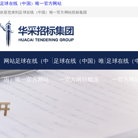
足球在线（中国）唯一官方网站
欢迎您来到足球在线（中国）唯一官方网站招标集团
网站足球在线（中
足球在线（中国）唯
足球在线（
国）唯一官方网站
一官方网站概况
一官方网