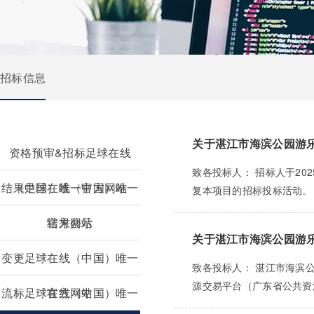
招标信息
关于湛江市海滨公园游
资格预审&招标足球在线
致各投标人： 招标人于2
结果足球在线（中国）唯一
（中国）唯一官方网站
复本项目的招标投标活动。 
官方网站
结果公示
关于湛江市海滨公园游
变更足球在线（中国）唯一
致各投标人： 湛江市海滨公
源交易平台（广东省公共资源
流标足球在线（中国）唯一
官方网站