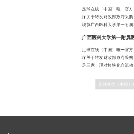
足球在线（中国）唯一官方
厅关于转发财政部政府采购
现就广西医科大学第一附属医
广西医科大学第一附属
足球在线（中国）唯一官方
厅关于转发财政部政府采购需
足三家，现对模块化血流动力
足球在线（中国）