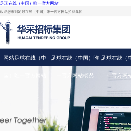
足球在线（中国）唯一官方网站
欢迎您来到足球在线（中国）唯一官方网站招标集团
网站足球在线（中
足球在线（中国）唯
足球在线（
国）唯一官方网站
一官方网站概况
一官方网