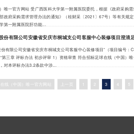
）唯一官方网站 受广西医科大学第一附属医院委托，根据《政府采购需求
部政府采购需求管理办法的通知》（桂财采〔2021〕67号）等有关
学第一附属医院肝功能...
股份有限公司安徽省安庆市桐城支公司客服中心装修项目澄清
份有限公司安徽省安庆市桐城支公司客服中心装修项目”（项目编号：CLIC.
目“第三章 评标办法 初步评审 1）资格审查 符合招标足球在线（中国）
对本评标办法3.2条款中涉...
球在线（中国）唯一官方网站
上一页
1
2
3
4
5