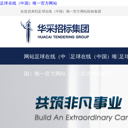
足球在线（中国）唯一官方网站
欢迎您来到足球在线（中国）唯一官方网站招标集团
网站足球在线（中
足球在线（中国）唯
足
国）唯一官方网站
一官方网站概况