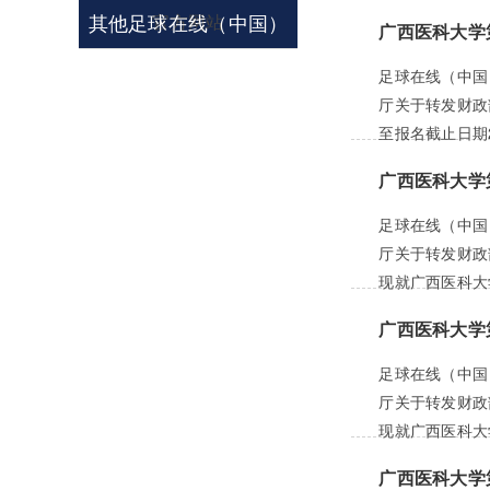
其他足球在线（中国）
官方网站
广西医科大学
唯一官方网站
足球在线（中国
厅关于转发财政
至报名截止日期20
广西医科大学
足球在线（中国
厅关于转发财政
现就广西医科大
广西医科大学
足球在线（中国
厅关于转发财政
现就广西医科大学
广西医科大学