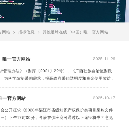
方网站
招标信息
其他足球在线（中国）唯一官方网站
）唯一官方网站
2025-11-26
管理办法》（财库〔2021〕22号）、《广西壮族自治区财政
规定，为科学编制采购需求，提高政府采购透明度和资金使用效益，
唯一官方网站
2025-10-17
会公开征求《2026年湛江市省级知识产权保护类项目采购文件
期三）下午17时00分，各潜在供应商可通过以下途径将书面意见