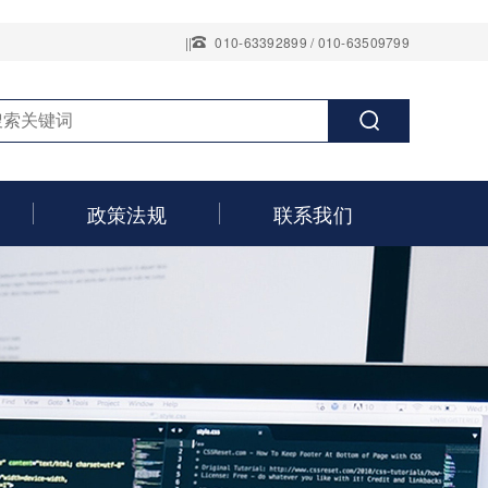
||
010-63392899 / 010-63509799
政策法规
联系我们