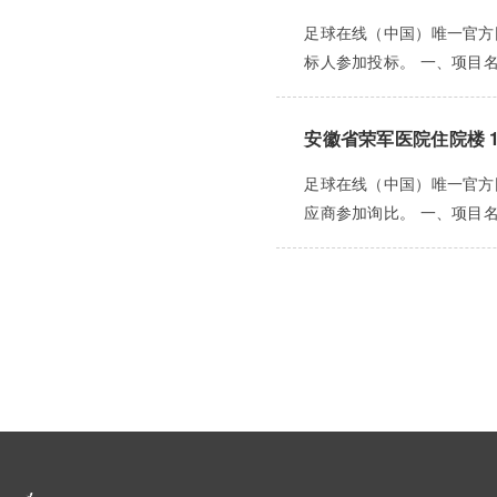
足球在线（中国）唯一官方
标人参加投标。 一、项目名称
安徽省荣军医院住院楼 
足球在线（中国）唯一官方
应商参加询比。 一、项目名称及