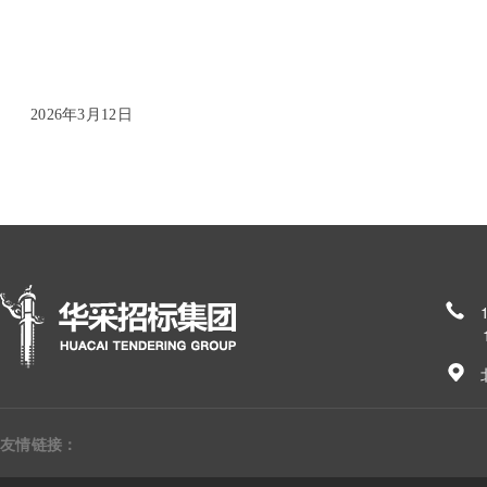
2026
年3月12日
185
友情链接：