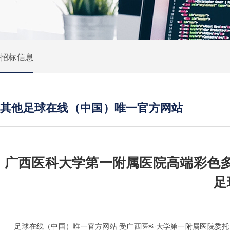
招标信息
其他足球在线（中国）唯一官方网站
广西医科大学第一附属医院高端彩色
足
足球在线（中国）唯一官方网站 受广西医科大学第一附属医院委托